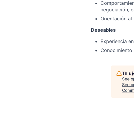
Comportamiento
negociación, 
Orientación al 
Deseables
Experiencia en
Conocimiento 
This 
See o
See op
Comm