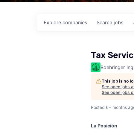
Explore
companies
Search
jobs
Tax Servic
Boehringer Ing
This job is no 
See open jobs a
See open jobs si
Posted
6+ months ag
La Posición