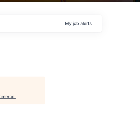
My
job
alerts
ommerce
.