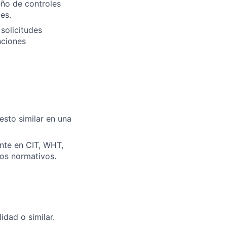
seño de controles
es.
solicitudes
nciones
esto similar en una
ente en CIT, WHT,
ios normativos.
idad o similar.