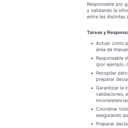
Responsable por ga
y validando la inf
entre las distinta
Tareas y Responsa
Actuar como pu
área de Impue
Responsable de
(por ejemplo, d
Recopilar datos
preparar decla
Garantizar la 
validaciones, 
inconsistencias
Coordinar toda
asegurando que
Preparar decla