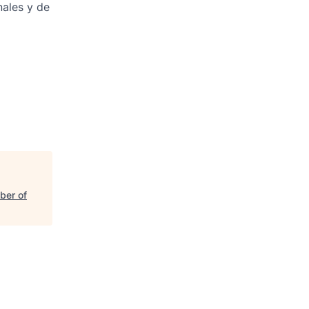
nales y de
ber of