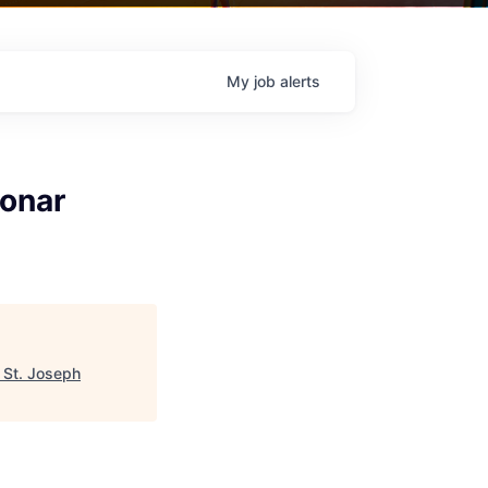
My
job
alerts
monar
"
St. Joseph