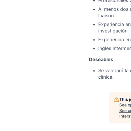
Profesionales 
Al menos dos a
Liaison.
Experiencia en 
investigación.
Experiencia en
Ingles Interme
Deseables
Se valorará la
clínica.
This 
See o
See op
Interst