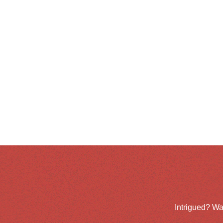
Intrigued? Wa