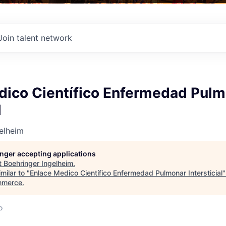
Join talent network
dico Científico Enfermedad Pul
l
elheim
longer accepting applications
t
Boehringer Ingelheim
.
milar to "
Enlace Medico Científico Enfermedad Pulmonar Intersticial
mmerce
.
o