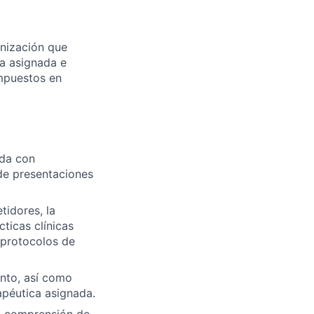
anización que
ca asignada e
ompuestos en
ada con
de presentaciones
tidores, la
cticas clínicas
 protocolos de
ento, así como
apéutica asignada.
la comprensión de