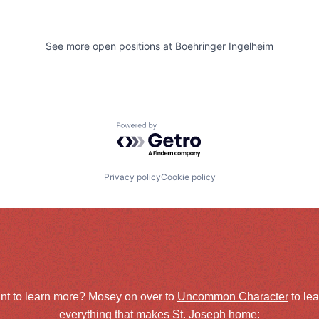
See more open positions at
Boehringer Ingelheim
Powered by Getro.com
Privacy policy
Cookie policy
nt to learn more? Mosey on over to
Uncommon Character
to le
everything that makes St. Joseph home: