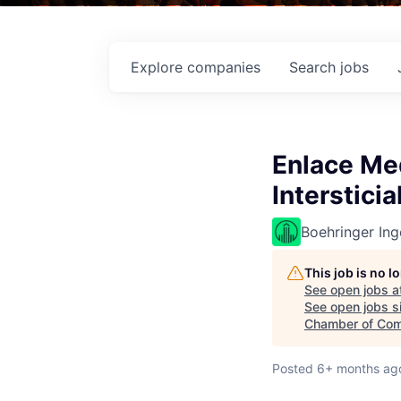
Explore
companies
Search
jobs
Enlace Me
Intersticia
Boehringer Ing
This job is no 
See open jobs a
See open jobs si
Chamber of Co
Posted
6+ months ag