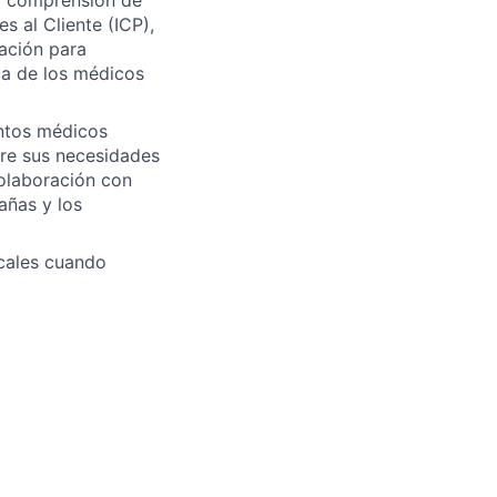
s al Cliente (ICP),
mación para
ca de los médicos
untos médicos
bre sus necesidades
colaboración con
añas y los
cales cuando