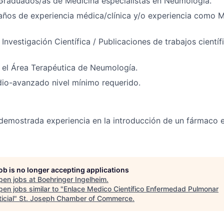
Graduados/as de Medicina especialistas en Neumología.
ños de experiencia médica/clínica y/o experiencia como M
Investigación Científica / Publicaciones de trabajos científ
 el Área Terapéutica de Neumología.
dio-avanzado nivel mínimo requerido.
 demostrada experiencia en la introducción de un fármaco e
job is no longer accepting applications
pen jobs at
Boehringer Ingelheim
.
en jobs similar to "
Enlace Medico Científico Enfermedad Pulmonar
icial
"
St. Joseph Chamber of Commerce
.