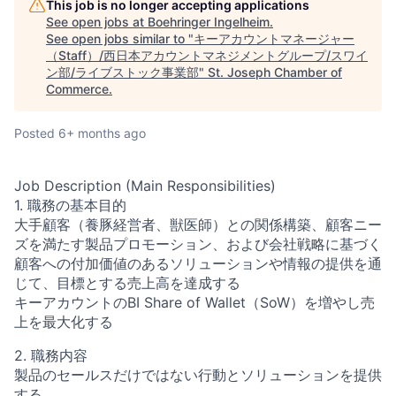
This job is no longer accepting applications
See open jobs at
Boehringer Ingelheim
.
See open jobs similar to "
キーアカウントマネージャー
（Staff）/西日本アカウントマネジメントグループ/スワイ
ン部/ライブストック事業部
"
St. Joseph Chamber of
Commerce
.
Posted
6+ months ago
Job Description (Main Responsibilities)
1. 職務の基本目的
大手顧客（養豚経営者、獣医師）との関係構築、顧客ニー
ズを満たす製品プロモーション、および会社戦略に基づく
顧客への付加価値のあるソリューションや情報の提供を通
じて、目標とする売上高を達成する
キーアカウントのBI Share of Wallet（SoW）を増やし売
上を最大化する
2. 職務内容
製品のセールスだけではない行動とソリューションを提供
する