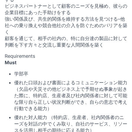
ビジネスパートナーとして顧客のニーズを見極め、彼らの
企業目標にあった手助けをする
強い関係及び、共生的関係を維持する方法を見つける–他
社への乗り換えや競合他社の介入を防ぐためのバリアを築
く
顧客を通じて、相手の社内の、特に自分達の製品に対して
判断を下す方々と交流し重要な人間関係を築く
Requirements
Must
学部卒
優れた口頭および書面によるコミュニケーション能力
（欠品や天災その他ビジネス上で予期せぬ事象が起き
た際に、特約店、生産者及び社内関係者に対して可能
な限り自ら正しい状況判断ができ、自らの意志で考え
行動できる能力）
優れた対人能力 （特約店、生産者、社内関係者のニ
ーズを対話の中でくみ取り、自社のサービス、リソー
スを活用し相手の期待に応える能力）