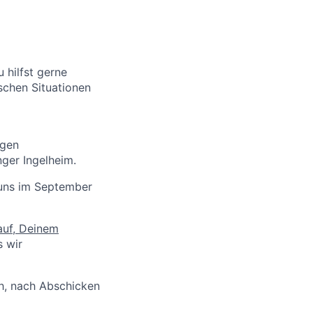
 hilfst gerne
schen Situationen
egen
ger Ingelheim.
i uns im September
auf, Deinem
s wir
ch, nach Abschicken