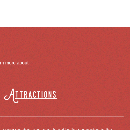
arn more about
Attractions
 a new resident and want to get better connected in the