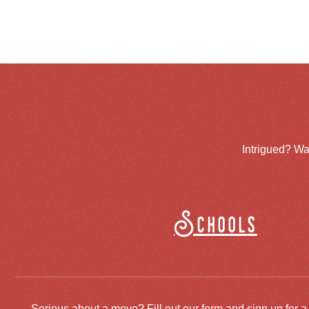
Intrigued? Wa
Schools
Serious about a move? Fill out our form and sign up for a