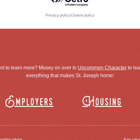
Privacy policy
Cookie policy
nt to learn more? Mosey on over to
Uncommon Character
to le
everything that makes St. Joseph home:
Employers
Housing
 relocation
Are you