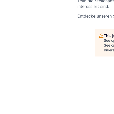
Teile die Stellenan
interessiert sind.
Entdecke unseren 
This 
See o
See op
Biber