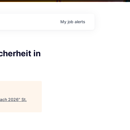
My
job
alerts
cherheit in
erach 2026
"
St.