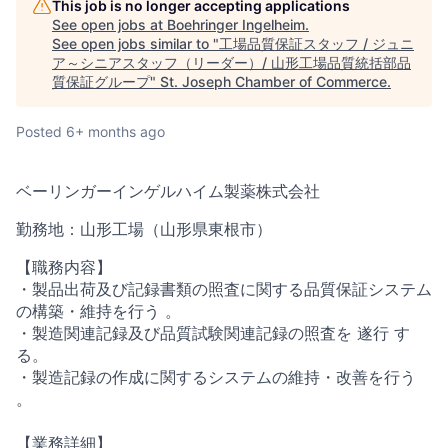
This job is no longer accepting applications
See open jobs at
Boehringer Ingelheim
.
See open jobs similar to "
工場品質保証スタッフ / ジュニ
ア～シニアスタッフ（リーダー）/ 山形工場品質統括部品
質保証グループ
"
St. Joseph Chamber of Commerce
.
Posted
6+ months ago
ベーリンガーインゲルハイム製薬株式会社
勤務地：山形工場（山形県東根市）
【職務内容】
・製品出荷及び記録書類の照査に関する品質保証システム
の構築・維持を行う 。
・製造関連記録及び品質試験関連記録の照査を 遂行 す
る。
・製造記録の作成に関するシステムの維持・改善を行う
。
【業務詳細】