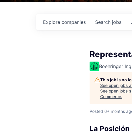
Explore
companies
Search
jobs
Represent
Boehringer Ing
This job is no 
See open jobs a
See open jobs si
Commerce
.
Posted
6+ months ag
La Posición