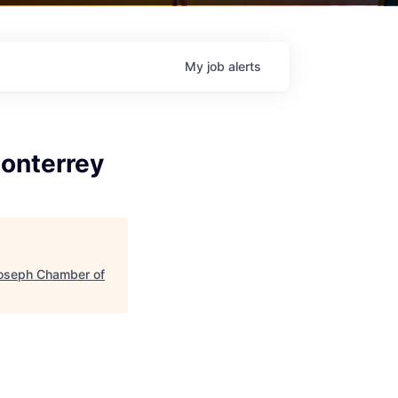
My
job
alerts
Monterrey
Joseph Chamber of