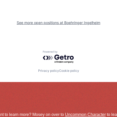
See more open positions at
Boehringer Ingelheim
Powered by Getro.com
Privacy policy
Cookie policy
nt to learn more? Mosey on over to
Uncommon Character
to le