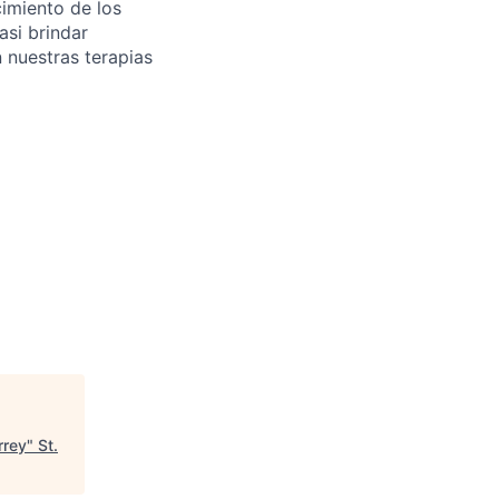
imiento de los
asi brindar
 nuestras terapias
rrey
"
St.