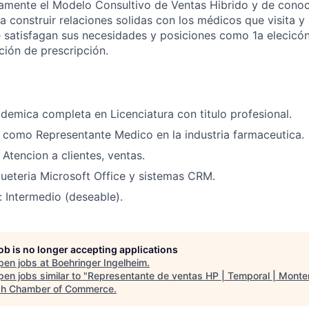
amente el Modelo Consultivo de Ventas Hibrido y de conoc
a construir relaciones solidas con los médicos que visita y 
 satisfagan sus necesidades y posiciones como 1a elecicón
ción de prescripción.
emica completa en Licenciatura con titulo profesional.
 como Representante Medico en la industria farmaceutica.
 Atencion a clientes, ventas.
eteria Microsoft Office y sistemas CRM.
: Intermedio (deseable).
job is no longer accepting applications
pen jobs at
Boehringer Ingelheim
.
en jobs similar to "
Representante de ventas HP | Temporal | Monte
h Chamber of Commerce
.