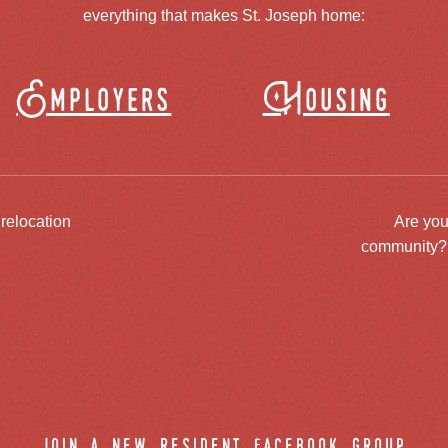
everything that makes St. Joseph home:
Employers
Housing
 relocation
Are you
community? J
join a new resident facebook group