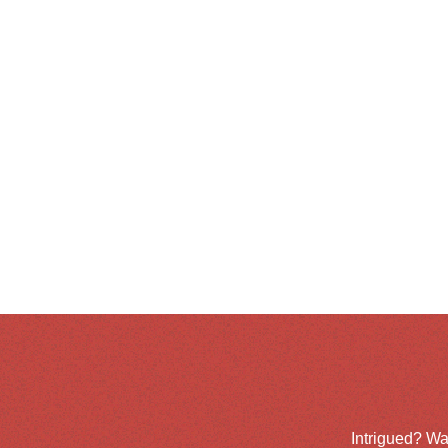
Intrigued? Wa