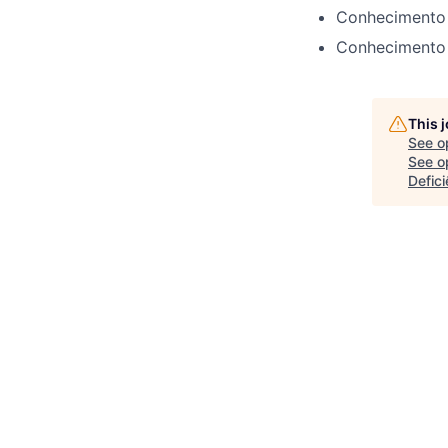
Conhecimento 
Conhecimento 
This 
See o
See op
Defici