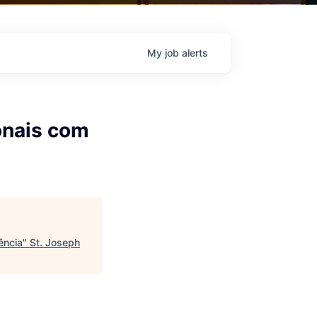
My
job
alerts
onais com
ência
"
St. Joseph