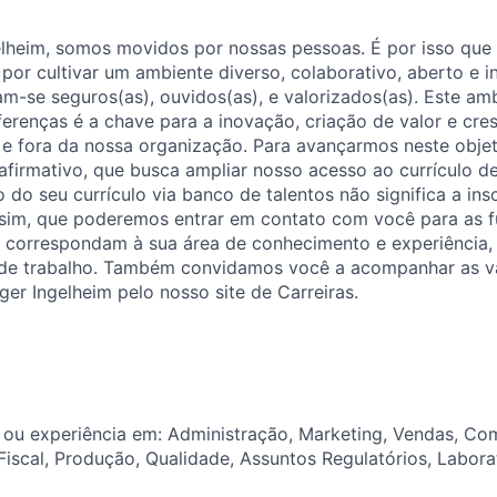
elheim, somos movidos por nossas pessoas. É por isso que
por cultivar um ambiente diverso, colaborativo, aberto e i
am-se seguros(as), ouvidos(as), e valorizados(as). Este am
ferenças é a chave para a inovação, criação de valor e cre
 e fora da nossa organização. Para avançarmos neste obje
afirmativo, que busca ampliar nosso acesso ao currículo 
io do seu currículo via banco de talentos não significa a in
 sim, que poderemos entrar em contato com você para as f
 correspondam à sua área de conhecimento e experiência,
 de trabalho. Também convidamos você a acompanhar as v
ger Ingelheim pelo nosso site de Carreiras.
ou experiência em: Administração, Marketing, Vendas, Com
Fiscal, Produção, Qualidade, Assuntos Regulatórios, Labora