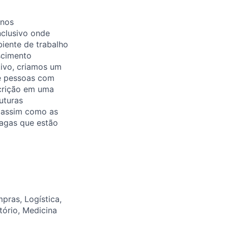
 nos
nclusivo onde
biente de trabalho
scimento
tivo, criamos um
de pessoas com
scrição em uma
uturas
 assim como as
agas que estão
pras, Logística,
tório, Medicina