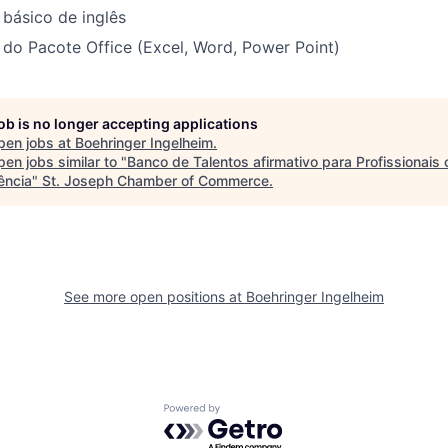
básico de inglês
do Pacote Office (Excel, Word, Power Point)
job is no longer accepting applications
pen jobs at
Boehringer Ingelheim
.
en jobs similar to "
Banco de Talentos afirmativo para Profissionais
ência
"
St. Joseph Chamber of Commerce
.
See more open positions at
Boehringer Ingelheim
Powered by Getro.com