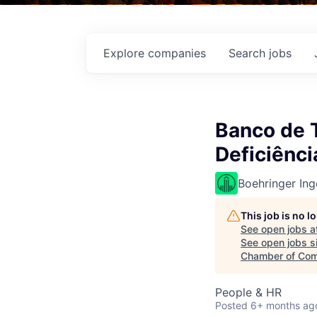
Explore
companies
Search
jobs
Banco de T
Deficiênci
Boehringer Ing
This job is no 
See open jobs a
See open jobs si
Chamber of Co
People & HR
Posted
6+ months ag