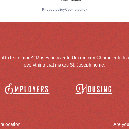
Privacy policy
Cookie policy
nt to learn more? Mosey on over to
Uncommon Character
to le
everything that makes St. Joseph home:
Employers
Housing
 relocation
Are you