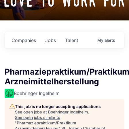
love to work for
Companies
Jobs
Talent
My
alerts
Pharmaziepraktikum/Praktiku
Arzneimittelherstellung
Boehringer Ingelheim
This job is no longer accepting applications
See open jobs at
Boehringer Ingelheim
.
See open jobs similar to
"
Pharmaziepraktikum/Praktikum
Arzneimittelherstellung
"
St. Joseph Chamber of