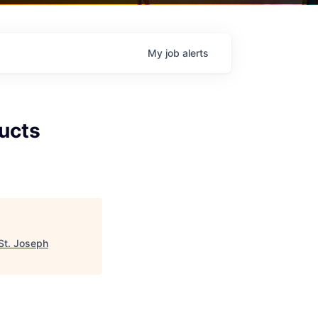
My
job
alerts
ucts
St. Joseph