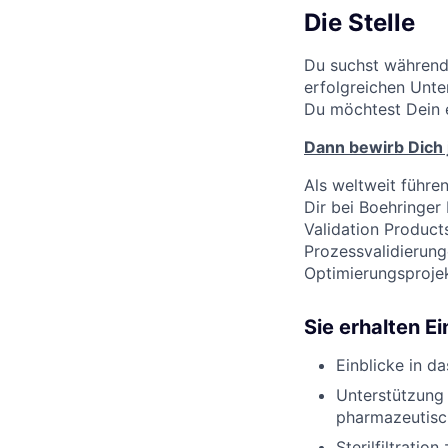
Die Stelle
Du suchst während
erfolgreichen Unte
Du möchtest Dein e
Dann bewirb Dich 
Als weltweit führe
Dir bei Boehringer
Validation Product
Prozessvalidierun
Optimierungsprojek
Sie erhalten E
Einblicke in d
Unterstützung 
pharmazeutisc
Sterilfiltrati