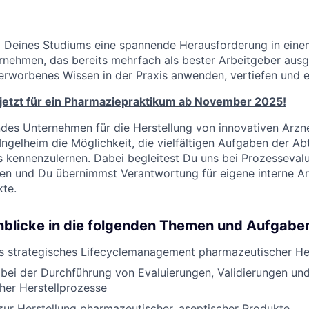
 Deines Studiums eine spannende Herausforderung in einem
rnehmen, das bereits mehrfach als bester Arbeitgeber aus
rworbenes Wissen in der Praxis anwenden, vertiefen und e
jetzt für ein Pharmaziepraktikum ab November 2025!
ndes Unternehmen für die Herstellung von innovativen Arzne
 Ingelheim die Möglichkeit, die vielfältigen Aufgaben der A
s kennenzulernen. Dabei begleitest Du uns bei Prozesseval
gen und Du übernimmst Verantwortung für eigene interne A
te.
inblicke in die folgenden Themen und Aufgabe
as strategisches Lifecyclemanagement pharmazeutischer He
bei der Durchführung von Evaluierungen, Validierungen un
her Herstellprozesse
on zur Herstellung pharmazeutischer, aseptischer Produkte