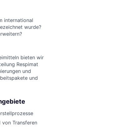
 international
gezeichnet wurde?
rweitern?
imitteln bieten wir
bteilung Respimat
uierungen und
rbeitspakete und
ngebiete
rstellprozesse
d von Transferen