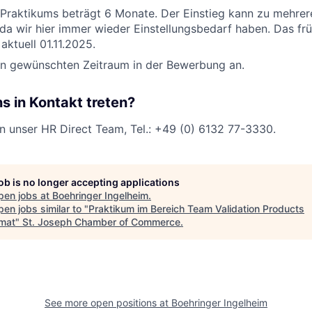
Praktikums beträgt 6 Monate. Der Einstieg kann zu mehrer
 da wir hier immer wieder Einstellungsbedarf haben. Das fr
aktuell 01.11.2025.
en gewünschten Zeitraum in der Bewerbung an.
ns in Kontakt treten?
n unser HR Direct Team, Tel.: +49 (0) 6132 77-3330.
job is no longer accepting applications
pen jobs at
Boehringer Ingelheim
.
en jobs similar to "
Praktikum im Bereich Team Validation Products
mat
"
St. Joseph Chamber of Commerce
.
See more open positions at
Boehringer Ingelheim