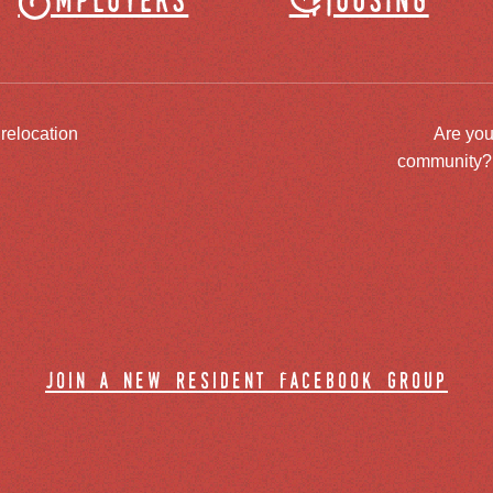
Employers
Housing
 relocation
Are you
community? J
join a new resident facebook group