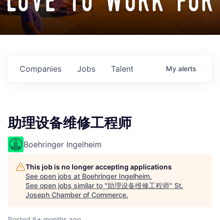
love to work for
Companies
Jobs
Talent
My
alerts
助理设备维修工程师
Boehringer Ingelheim
This job is no longer accepting applications
See open jobs at
Boehringer Ingelheim
.
See open jobs similar to "
助理设备维修工程师
"
St.
Joseph Chamber of Commerce
.
Posted
6+ months ago