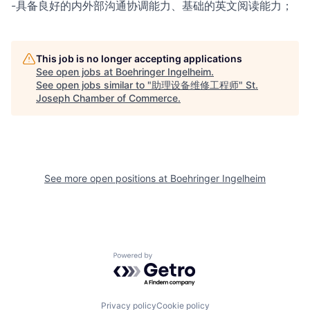
-具备良好的内外部沟通协调能力、基础的英文阅读能力；
This job is no longer accepting applications
See open jobs at
Boehringer Ingelheim
.
See open jobs similar to "
助理设备维修工程师
"
St.
Joseph Chamber of Commerce
.
See more open positions at
Boehringer Ingelheim
Powered by Getro.com
Privacy policy
Cookie policy