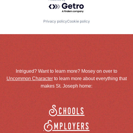
Powered by Getro.com
Privacy policy
Cookie policy
Intrigued? Want to learn more? Mosey on over to
Uncommon Character
to learn more about everything that
makes St. Joseph home:
Schools
Employers