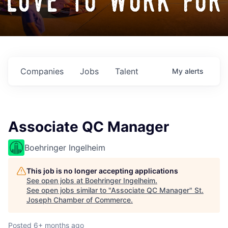
love to work for
Companies
Jobs
Talent
My
alerts
Associate QC Manager
Boehringer Ingelheim
This job is no longer accepting applications
See open jobs at
Boehringer Ingelheim
.
See open jobs similar to "
Associate QC Manager
"
St.
Joseph Chamber of Commerce
.
Posted
6+ months ago