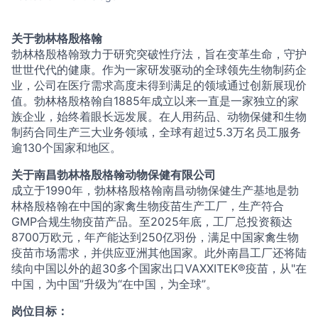
关于勃林格殷格翰
勃林格殷格翰致力于研究突破性疗法，旨在变革生命，守护
世世代代的健康。作为一家研发驱动的全球领先生物制药企
业，公司在医疗需求高度未得到满足的领域通过创新展现价
值。勃林格殷格翰自1885年成立以来一直是一家独立的家
族企业，始终着眼长远发展。在人用药品、动物保健和生物
制药合同生产三大业务领域，全球有超过5.3万名员工服务
逾130个国家和地区。
关于南昌勃林格殷格翰动物保健有限公司
成立于1990年，勃林格殷格翰南昌动物保健生产基地是勃
林格殷格翰在中国的家禽生物疫苗生产工厂，生产符合
GMP合规生物疫苗产品。至2025年底，工厂总投资额达
8700万欧元，年产能达到250亿羽份，满足中国家禽生物
疫苗市场需求，并供应亚洲其他国家。此外南昌工厂还将陆
续向中国以外的超30多个国家出口VAXXITEK®疫苗，从"在
中国，为中国”升级为“在中国，为全球”。
岗位目标：